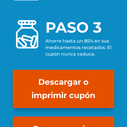
PASO 3
Ahorre hasta un 85% en sus
medicamentos recetados. El
cupón nunca caduca.
Descargar o
imprimir cupón